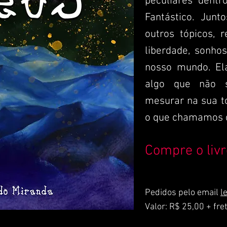
peculiares dent
Fantástico. Junt
outros tópicos, r
liberdade, sonho
nosso mundo. El
algo que não s
mesurar na sua to
o que chamamos d
Compre o livr
Pedidos pelo email
l
Valor: R$ 25,00 + fre