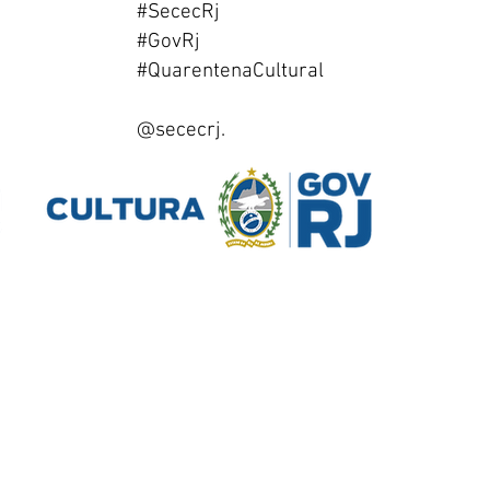
#SececRj
#GovRj
#QuarentenaCultural
@sececrj.