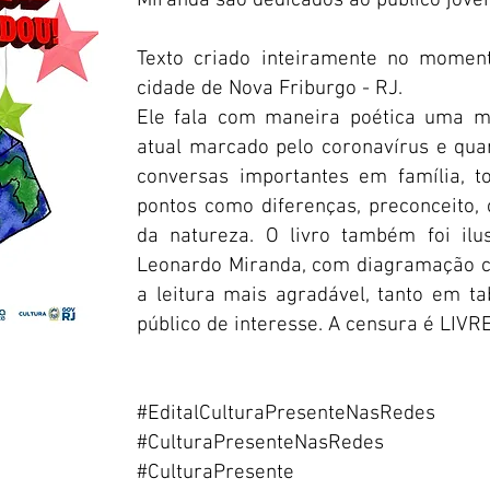
Miranda são dedicados ao público jovem 
Texto criado inteiramente no moment
cidade de Nova Friburgo - RJ.
Ele fala com maneira poética uma 
atual marcado pelo coronavírus e qua
conversas importantes em família, t
pontos como diferenças, preconceito, 
da natureza. O livro também foi ilu
Leonardo Miranda, com diagramação co
a leitura mais agradável, tanto em t
público de interesse. A censura é LIVR
#EditalCulturaPresenteNasRedes
#CulturaPresenteNasRedes
#CulturaPresente