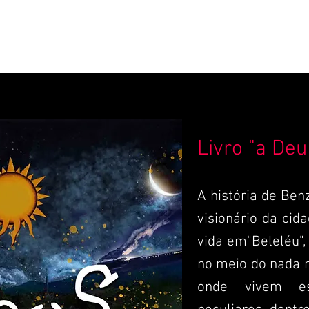
Livro "a Deu
A história de Ben
visionário da cid
vida em"Beleléu",
no meio do nada m
onde vivem es