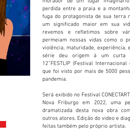
morador de um lugar imaginário
perdida entre a praia e a montan
fuga do protagonista de sua terra
um significado maior em sua vid
revemos e refletimos sobre vár
permeiam nossas vidas como o pre
violência, maturidade, experiência, 
série deu origem à um curta 
12˚FESTLIP (Festival Internacional
que foi visto por mais de 5000 pes
pandemia.
Será exibido no Festival CONECTARTE
Nova Friburgo em 2022, uma peç
dramatizada desta nova obra com
outros atores. Edição do video e di
feitas também pelo próprio artista.