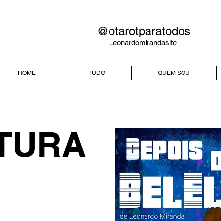
@otarotparatodos
Leonardomirandasite
HOME
TUDO
QUEM SOU
ATURA