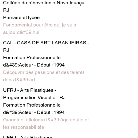
Collège de rénovation à Nova Iguaçu-
RJ
Primaire et lycée
Fondamental pour être qui je suis
aujourd&#39;hui
CAL - CASA DE ART LARANJEIRAS -
RJ
Formation Professionnelle
d&#39;Acteur - Début : 1994
Découvrir des passions et des talents
dans l&#39;art
UFRJ - Arts Plastiques -
Programmation Visuelle - RJ
Formation Professionnelle
d&#39;Acteur - Début : 1994
Grandir et atteindre l&#39;âge adulte et
les responsabilités
UFRJ - Arts Plastiques -