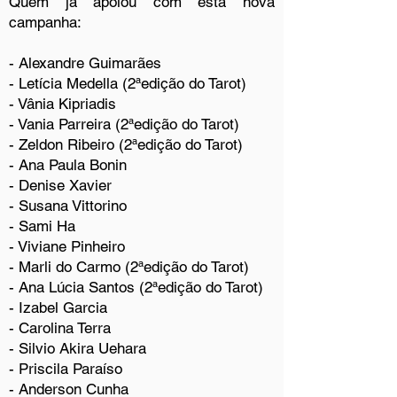
Quem já apoiou com esta nova
campanha:
- Alexandre Guimarães
- Letícia Medella (2ªedição do Tarot)
- Vânia Kipriadis
- Vania Parreira (2ªedição do Tarot)
- Zeldon Ribeiro (2ªedição do Tarot)
- Ana Paula Bonin
- Denise Xavier
- Susana Vittorino
- Sami Ha
- Viviane Pinheiro
- Marli do Carmo (2ªedição do Tarot)
- Ana Lúcia Santos (2ªedição do Tarot)
- Izabel Garcia
- Carolina Terra
- Silvio Akira Uehara
- Priscila Paraíso
- Anderson Cunha