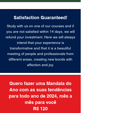
Satisfaction Guaranteed!
Study with us on one of our courses and if
you are not satisfied within 14 days, we will
refund your investment. Here we will always
intend that your experience is
transformative and that it is a beautiful
meeting of people and professionals from
different areas, creating new bonds with
affection and joy.
Quero fazer uma Mandala do
Ano com as suas tendências
para todo ano de
2024, mês a
mês para você
R$ 120