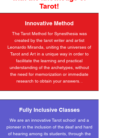
Tarot!
Innovative Method
The Tarot Method for Synesthesia was
created by the tarot writer and artist
Leonardo Miranda, uniting the universes of
Tarot and Art in a unique way in order to
facilitate the learning and practical
understanding of the archetypes, without
the need for memorization or immediate
research to obtain your answers. .
Fully Inclusive Classes
We are an innovative Tarot school and a
pioneer in the inclusion of the deaf and hard
of hearing among its students, through the