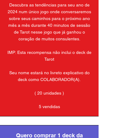
Descubra as tendências para seu ano de
2024 num único jogo onde conversaremos
sobre seus caminhos para o próximo ano
mês a mês durante 40 minutos de sessão
de Tarot nesse jogo que já ganhou o
coração de muitos consulentes.
IMP: Esta recompensa não inclui o deck de
Tarot
Seu nome estará no livreto explicativo do
deck como COLABORADOR(A).
( 20 unidades )
5 vendidas
Quero comprar 1 deck da