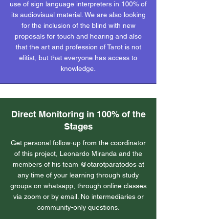
use of sign language interpreters in 100% of
its audiovisual material. We are also looking
for the inclusion of the blind with new
proposals for touch and hearing and also
that the art and profession of Tarot is not
elitist, but that everyone has access to
knowledge.
Direct Monitoring in 100% of the
Stages
Get personal follow-up from the coordinator
of this project, Leonardo Miranda and the
members of his team @otarotparatodos at
any time of your learning through study
groups on whatsapp, through online classes
via zoom or by email. No intermediaries or
community-only questions.