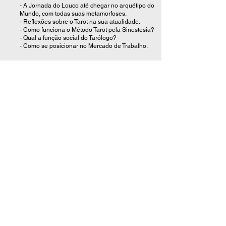
- A Jornada do Louco até chegar no arquétipo do
Mundo, com todas suas metamorfoses.
- Reflexões sobre o Tarot na sua atualidade
.
- Como funciona o Método Tarot pela Sinestesia?
- Qual a função social do Tarólogo?
- Como se posicionar no Mercado de Trabalho.
2
Todo mundo pode aprender Tarot
Em nossa Escola não existe limitação. Cursos com
intérpretes de Libras e pensando em você que
sempre quis ter acesso a esse conhecimento e não
se via contemplado por alguma razão. Se você
quer aprender Tarot, você consegue com nossa
ajuda direta e sem intermediários. Pode entrar em
qualquer um de nossos canais de comunicação
para tirar dúvidas e/ou fazer seus comentários a
qualquer momento. Junte-se a nossa escola e
vamos juntos mostrar que o Tarot pode ser para
todos!